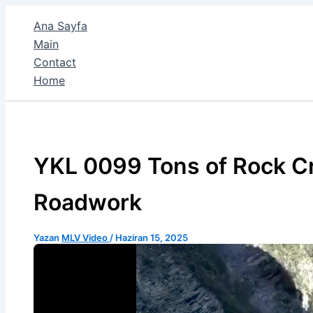
İçeriğe
Ana Sayfa
atla
Main
Contact
Home
YKL 0099 Tons of Rock C
Roadwork
Yazan
MLV Video
/
Haziran 15, 2025