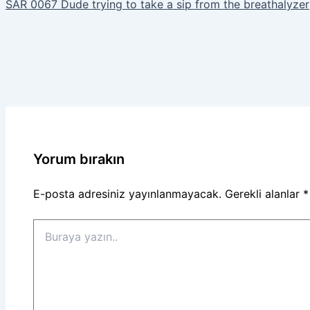
SAR 0067 Dude trying to take a sip from the breathalyzer
Yorum bırakın
E-posta adresiniz yayınlanmayacak.
Gerekli alanlar
*
Buraya
yazın..