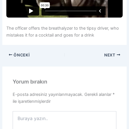
The officer offers the breathalyzer to the tipsy driver, who
mistakes it for a cocktail and goes for a drink
ÖNCEKI
NEXT
Yorum bırakın
E-posta adresiniz yayınlanmayacak.
Gerekli alanlar
*
ile işaretlenmişlerdir
Buraya
yazın..