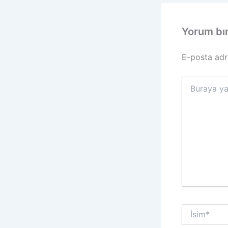
Yorum bı
E-posta adr
Buraya
yazın..
İsim*