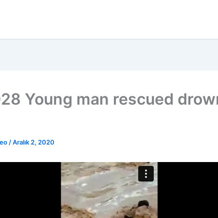
28 Young man rescued drow
deo
/
Aralık 2, 2020