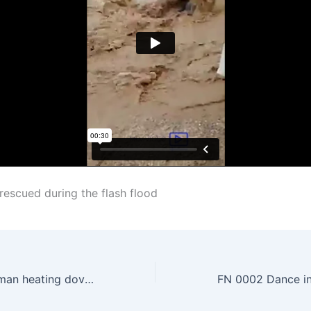
escued during the flash flood
DHA 0001 Goodman heating dove with a hair drier