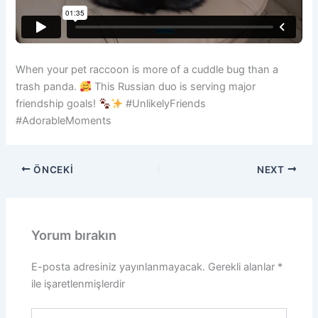
When your pet raccoon is more of a cuddle bug than a
trash panda.
This Russian duo is serving major
friendship goals!
#UnlikelyFriends
#AdorableMoments
ÖNCEKI
NEXT
Yorum bırakın
E-posta adresiniz yayınlanmayacak.
Gerekli alanlar
*
ile işaretlenmişlerdir
Buraya