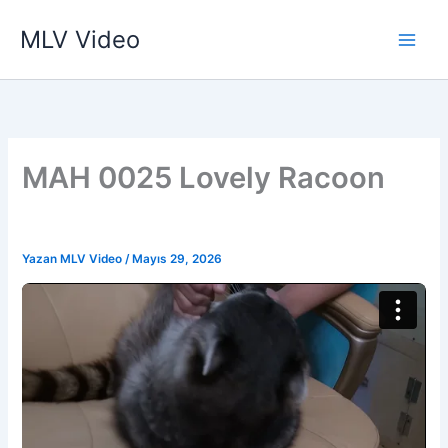
İçeriğe
MLV Video
atla
MAH 0025 Lovely Racoon
Yazan
MLV Video
/
Mayıs 29, 2026