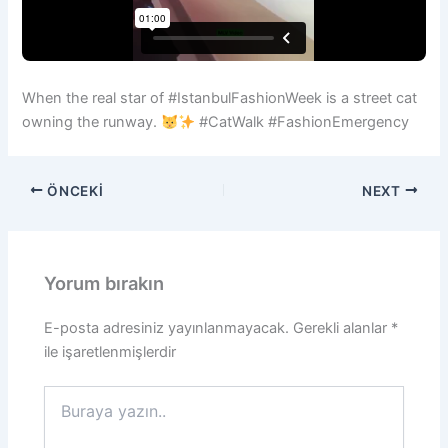
When the real star of #IstanbulFashionWeek is a street cat
owning the runway.
#CatWalk #FashionEmergency
ÖNCEKI
NEXT
Yorum bırakın
E-posta adresiniz yayınlanmayacak.
Gerekli alanlar
*
ile işaretlenmişlerdir
Buraya
yazın..