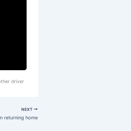
ther driver
NEXT
n returning home