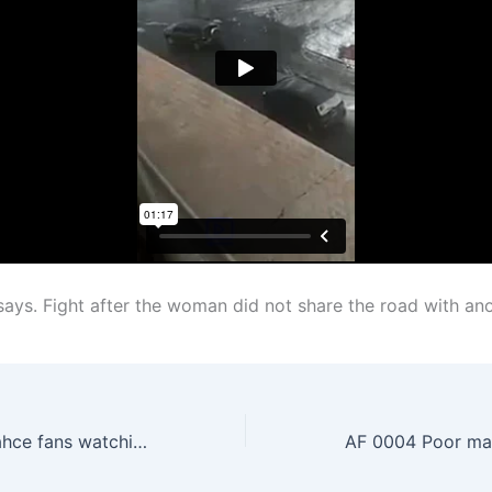
 says. Fight after the woman did not share the road with ano
JO 0002 Fenerbahce fans watching game
AF 0004 Poor ma