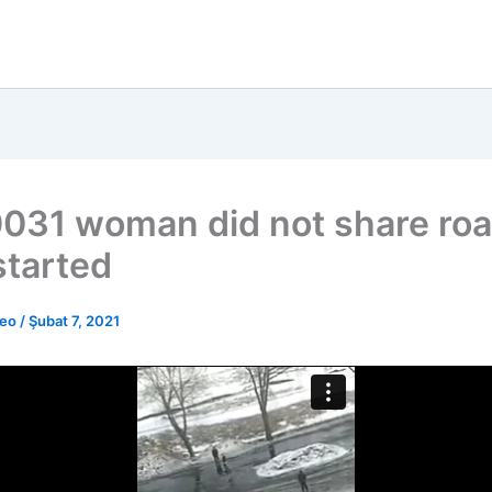
031 woman did not share ro
started
deo
/
Şubat 7, 2021