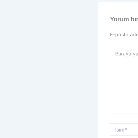
Yorum bı
E-posta adr
Buraya
yazın..
İsim*