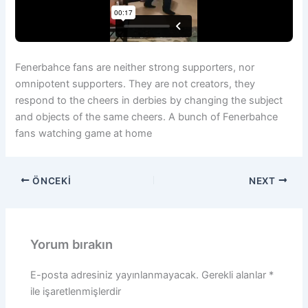
Fenerbahce fans are neither strong supporters, nor
omnipotent supporters. They are not creators, they
respond to the cheers in derbies by changing the subject
and objects of the same cheers. A bunch of Fenerbahce
fans watching game at home
ÖNCEKI
NEXT
Yorum bırakın
E-posta adresiniz yayınlanmayacak.
Gerekli alanlar
*
ile işaretlenmişlerdir