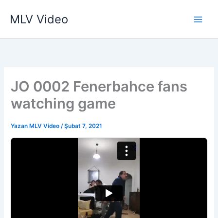
İçeriğe
MLV Video
atla
JO 0002 Fenerbahce fans
watching game
Yazan
MLV Video
/
Şubat 7, 2021