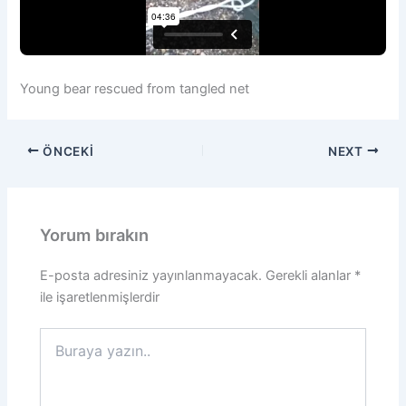
Young bear rescued from tangled net
ÖNCEKI
NEXT
Yorum bırakın
E-posta adresiniz yayınlanmayacak.
Gerekli alanlar
*
ile işaretlenmişlerdir
Buraya
yazın..