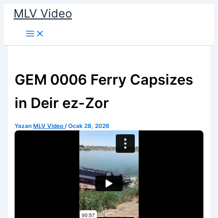
İçeriğe
MLV Video
atla
GEM 0006 Ferry Capsizes
in Deir ez-Zor
Yazan
MLV Video
/
Ocak 28, 2026