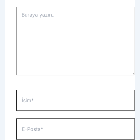
Buraya
yazın..
İsim*
E-
Posta*