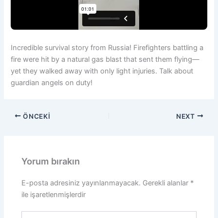
Incredible survival story from Russia! Firefighters battling a
fire were hit by a natural gas blast that sent them flying—
yet they walked away with only light injuries. Talk about
guardian angels on duty!
ÖNCEKI
NEXT
Yorum bırakın
E-posta adresiniz yayınlanmayacak.
Gerekli alanlar
*
ile işaretlenmişlerdir
Buraya