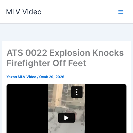
İçeriğe
MLV Video
atla
ATS 0022 Explosion Knocks
Firefighter Off Feet
Yazan
MLV Video
/
Ocak 29, 2026