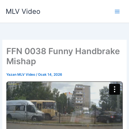
İçeriğe
MLV Video
atla
FFN 0038 Funny Handbrake
Mishap
Yazan
MLV Video
/
Ocak 14, 2026