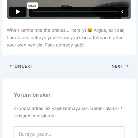
When karma hits the brakes… literally!
Argue, exit car,
handbrake betrays you—now you’re in a full sprint after
your own vehicle. Peak comedy gold!
ÖNCEKI
NEXT
Yorum bırakın
E-posta adresiniz yayınlanmayacak.
Gerekli alanlar
*
ile işaretlenmişlerdir
Buraya
yazın..