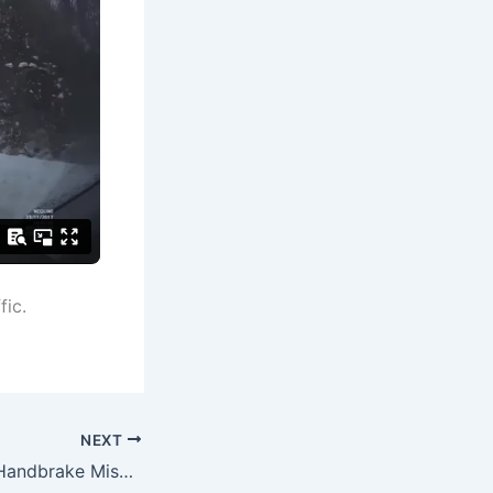
fic.
NEXT
FFN 0038 Funny Handbrake Mishap