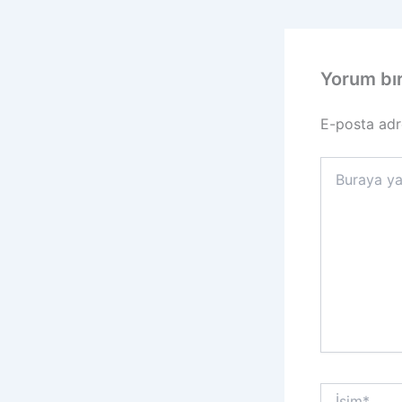
Yorum bı
E-posta adr
Buraya
yazın..
İsim*