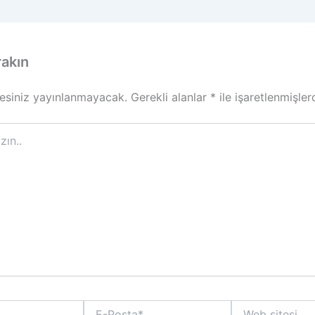
rakın
esiniz yayınlanmayacak.
Gerekli alanlar
*
ile işaretlenmişler
E-
Web