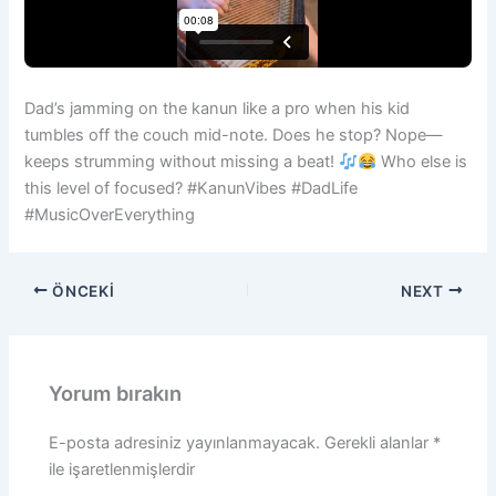
Dad’s jamming on the kanun like a pro when his kid
tumbles off the couch mid-note. Does he stop? Nope—
keeps strumming without missing a beat!
Who else is
this level of focused? #KanunVibes #DadLife
#MusicOverEverything
ÖNCEKI
NEXT
Yorum bırakın
E-posta adresiniz yayınlanmayacak.
Gerekli alanlar
*
ile işaretlenmişlerdir