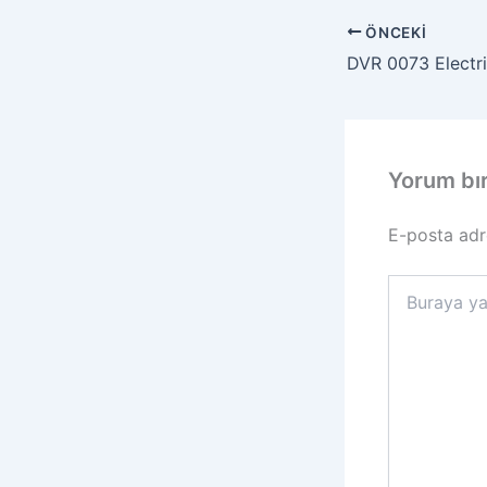
ÖNCEKI
Yorum bı
E-posta adr
Buraya
yazın..