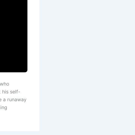
t who
 his self-
e a runaway
ding