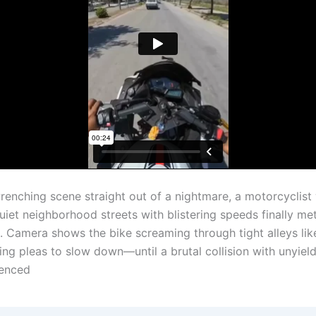
wrenching scene straight out of a nightmare, a motorcyclis
uiet neighborhood streets with blistering speeds finally met
Camera shows the bike screaming through tight alleys lik
ring pleas to slow down—until a brutal collision with unyiel
lenced