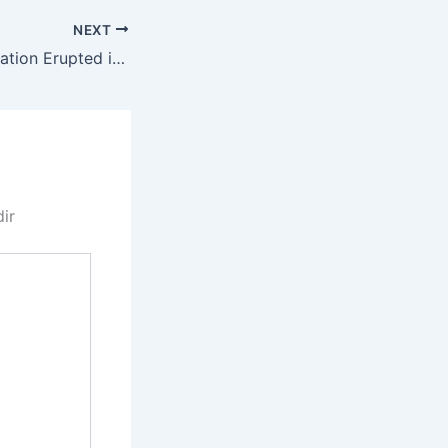
NEXT
YNG 0066 Gas Station Erupted in Flames
dir