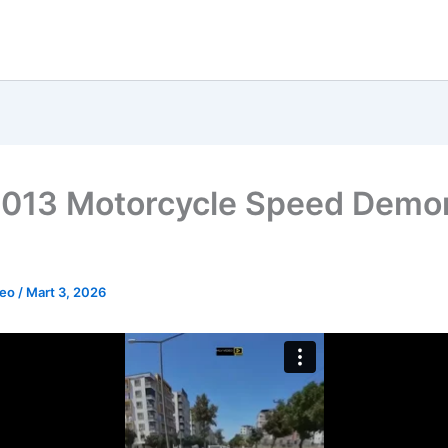
013 Motorcycle Speed Demo
deo
/
Mart 3, 2026