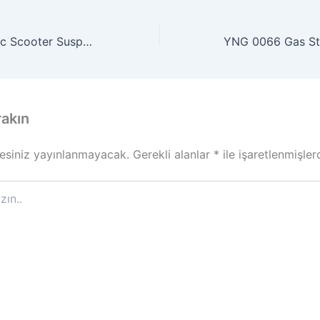
DVR 0073 Electric Scooter Suspect Flees Police
rakın
esiniz yayınlanmayacak.
Gerekli alanlar
*
ile işaretlenmişler