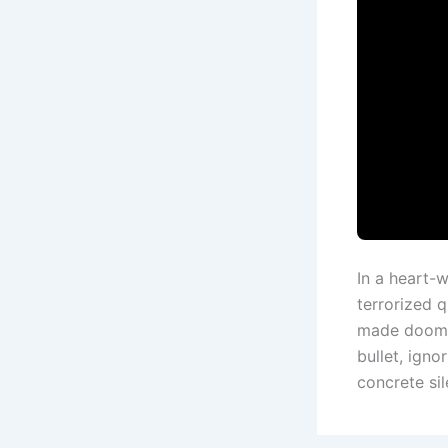
In a heart-
terrorized q
made doom. 
bullet, igno
concrete si