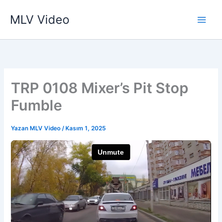
İçeriğe
MLV Video
atla
TRP 0108 Mixer’s Pit Stop
Fumble
Yazan
MLV Video
/
Kasım 1, 2025