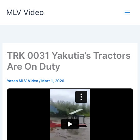
İçeriğe
MLV Video
atla
TRK 0031 Yakutia’s Tractors
Are On Duty
Yazan
MLV Video
/
Mart 1, 2026