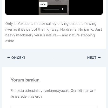
Only in Yakutia: a tractor calmly driving across a flowing
river as if it’s part of the highway. No drama. No panic. Just
heavy machinery versus nature — and nature stepping
aside.
ÖNCEKI
NEXT
Yorum bırakın
E-posta adresiniz yayınlanmayacak.
Gerekli alanlar
*
ile işaretlenmişlerdir
Buraya