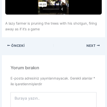
A lazy farmer is pruning the trees with his shotgun, firing
away as if it’s a game
ÖNCEKI
NEXT
Yorum bırakın
E-posta adresiniz yayınlanmayacak.
Gerekli alanlar
*
ile işaretlenmişlerdir
Buraya
yazın..