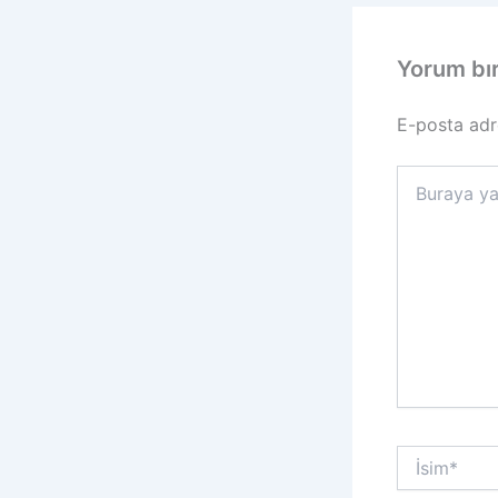
Yorum bı
E-posta adr
Buraya
yazın..
İsim*