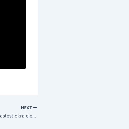
NEXT
SLK OO14 World fastest okra cleaner