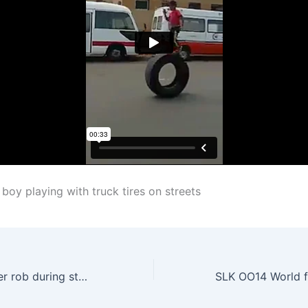
 boy playing with truck tires on streets
CRI 0010 Reporter rob during stand up