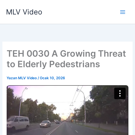
İçeriğe
MLV Video
atla
TEH 0030 A Growing Threat
to Elderly Pedestrians
Yazan
MLV Video
/
Ocak 10, 2026