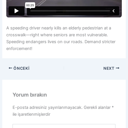
A speeding driver nearly kills an elderly pedestrian at a
crosswalk—right where seniors are most vulnerable.
Speeding endangers lives on our roads. Demand stricter
enforcement!
ÖNCEKI
NEXT
Yorum bırakın
E-posta adresiniz yayınlanmayacak.
Gerekli alanlar
*
ile işaretlenmişlerdir
Buraya