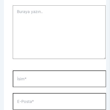
Buraya
yazın..
İsim*
E-
Posta*