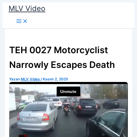
İçeriğe
MLV Video
atla
TEH 0027 Motorcyclist
Narrowly Escapes Death
Yazan
MLV Video
/
Kasım 2, 2025