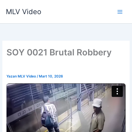
İçeriğe
MLV Video
atla
SOY 0021 Brutal Robbery
Yazan
MLV Video
/
Mart 10, 2026