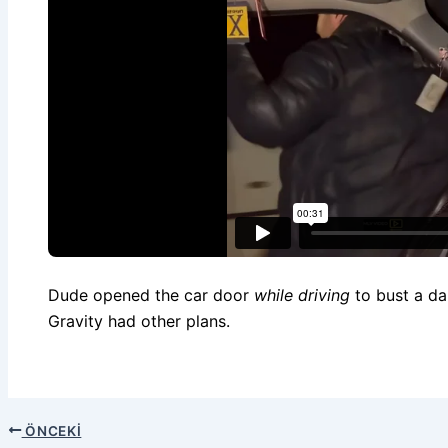
Dude opened the car door
while driving
to bust a d
Gravity had other plans.
ÖNCEKI