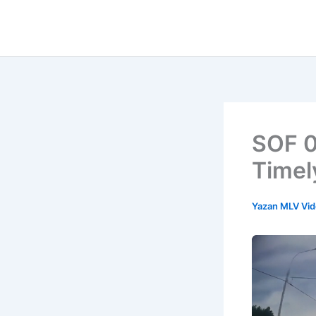
İçeriğe
atla
SOF 0
Timel
Yazan
MLV Vi