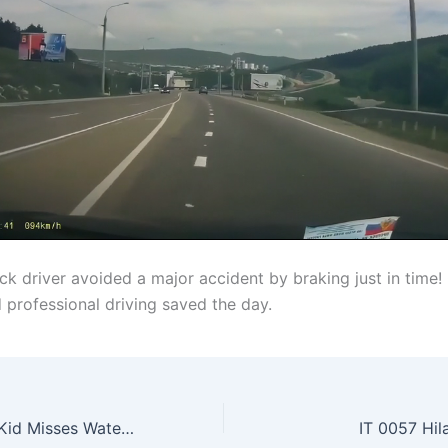
uck driver avoided a major accident by braking just in time!
 professional driving saved the day.
FFN 0008 Local Kid Misses Water Entirely
IT 0057 Hil