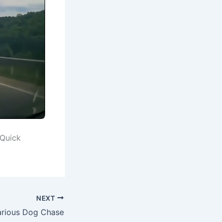
 Quick
NEXT
arious Dog Chase