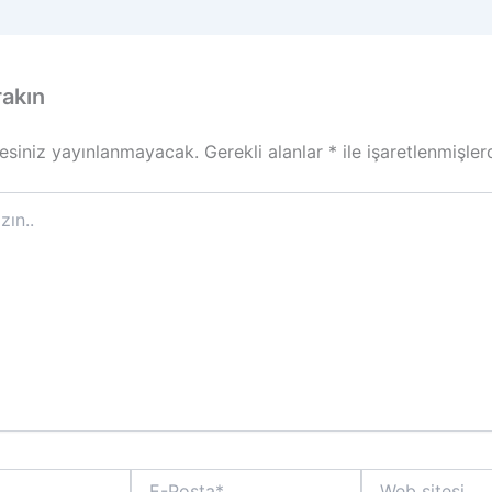
rakın
esiniz yayınlanmayacak.
Gerekli alanlar
*
ile işaretlenmişler
E-
Web