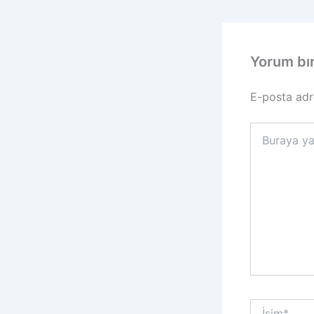
Yorum bı
E-posta adr
Buraya
yazın..
İsim*