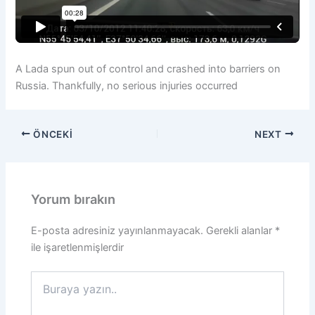
A Lada spun out of control and crashed into barriers on
Russia. Thankfully, no serious injuries occurred
ÖNCEKI
NEXT
Yorum bırakın
E-posta adresiniz yayınlanmayacak.
Gerekli alanlar
*
ile işaretlenmişlerdir
Buraya
yazın..