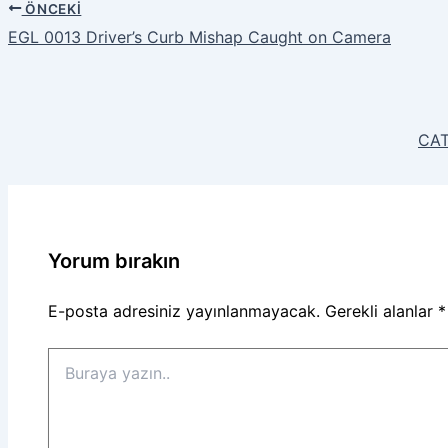
ÖNCEKI
EGL 0013 Driver’s Curb Mishap Caught on Camera
CAT
Yorum bırakın
E-posta adresiniz yayınlanmayacak.
Gerekli alanlar
*
Buraya
yazın..