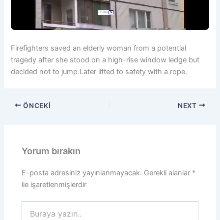
Firefighters saved an elderly woman from a potential
tragedy after she stood on a high-rise window ledge but
decided not to jump.Later lifted to safety with a rope.
ÖNCEKI
NEXT
Yorum bırakın
E-posta adresiniz yayınlanmayacak.
Gerekli alanlar
*
ile işaretlenmişlerdir
Buraya
yazın..