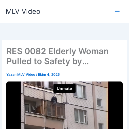
İçeriğe
MLV Video
atla
RES 0082 Elderly Woman
Pulled to Safety by
Firefighters
Yazan
MLV Video
/
Ekim 4, 2025