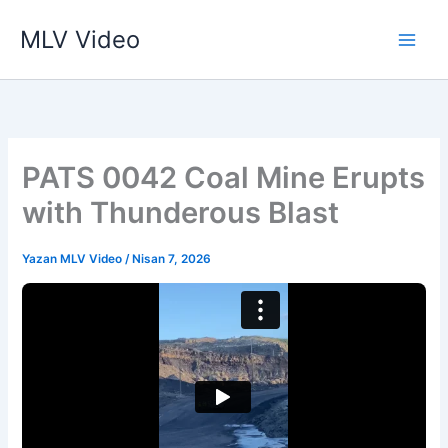
İçeriğe
MLV Video
atla
PATS 0042 Coal Mine Erupts
with Thunderous Blast
Yazan
MLV Video
/
Nisan 7, 2026