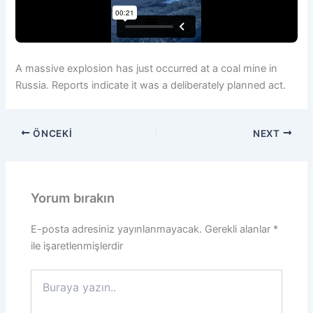
A massive explosion has just occurred at a coal mine in
Russia. Reports indicate it was a deliberately planned act.
ÖNCEKI
NEXT
Yorum bırakın
E-posta adresiniz yayınlanmayacak.
Gerekli alanlar
*
ile işaretlenmişlerdir
Buraya
yazın..