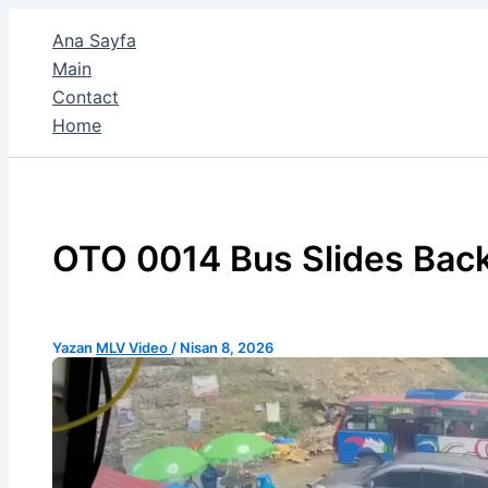
İçeriğe
Ana Sayfa
atla
Main
Contact
Home
OTO 0014 Bus Slides Back
Yazan
MLV Video
/
Nisan 8, 2026