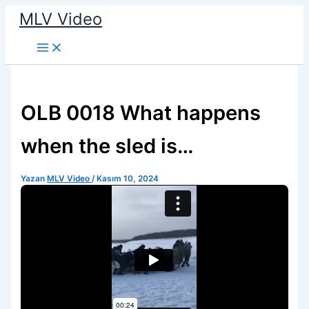
İçeriğe
MLV Video
atla
OLB 0018 What happens
when the sled is
overloaded
Yazan
MLV Video
/
Kasım 10, 2024