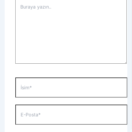
Buraya
yazın..
İsim*
E-
Posta*