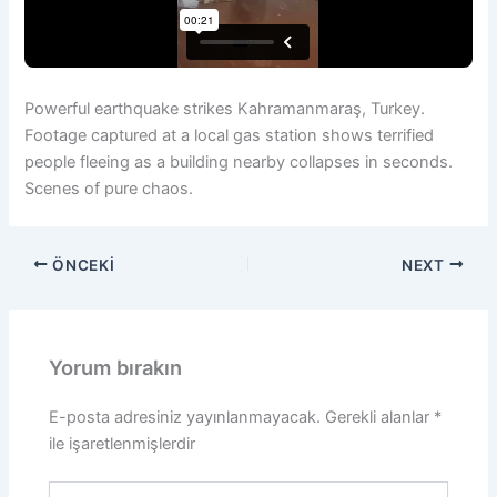
Powerful earthquake strikes Kahramanmaraş, Turkey.
Footage captured at a local gas station shows terrified
people fleeing as a building nearby collapses in seconds.
Scenes of pure chaos.
ÖNCEKI
NEXT
Yorum bırakın
E-posta adresiniz yayınlanmayacak.
Gerekli alanlar
*
ile işaretlenmişlerdir
Buraya