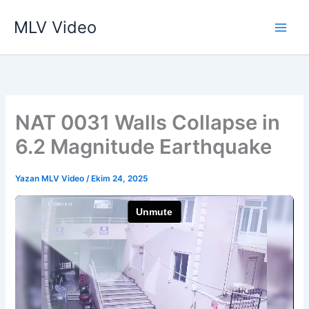
İçeriğe
MLV Video
atla
NAT 0031 Walls Collapse in
6.2 Magnitude Earthquake
Yazan
MLV Video
/
Ekim 24, 2025