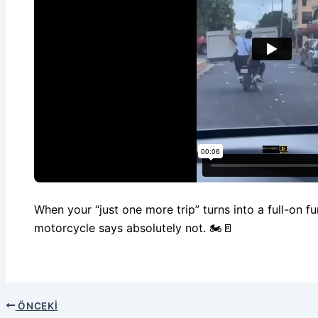
When your “just one more trip” turns into a full-on f
motorcycle says absolutely not. 🏍️🚪
ÖNCEKI