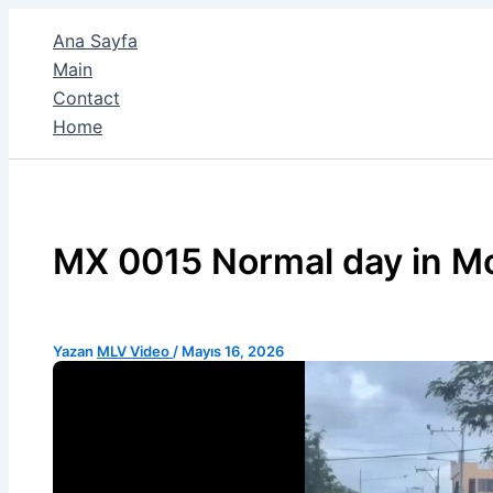
İçeriğe
Ana Sayfa
atla
Main
Contact
Home
MX 0015 Normal day in M
Yazan
MLV Video
/
Mayıs 16, 2026