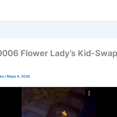
006 Flower Lady’s Kid-Swa
deo
/
Mayıs 4, 2026