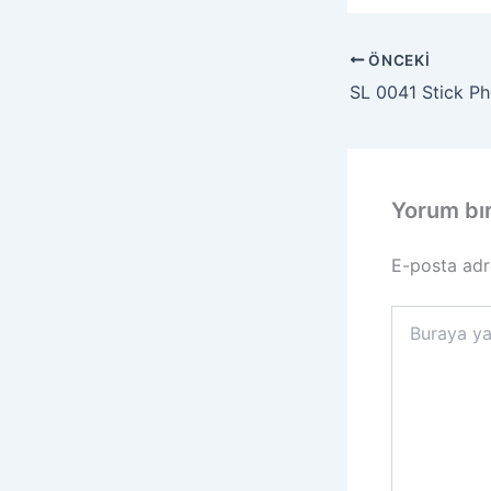
ÖNCEKI
Yorum bı
E-posta adr
Buraya
yazın..