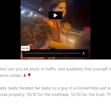
nbul can you be stuck in traffic and suddenly find yourself i
ance collab.
ady really handed her baby to a guy in a convertible just s
ves properly. 10/10 for the multitask, 12/10 for the trust. Thi