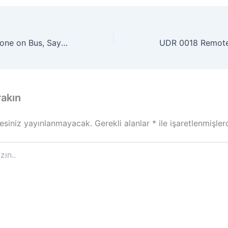
SL 0041 Stick Phone on Bus, Say Goodbye to It
rakın
esiniz yayınlanmayacak.
Gerekli alanlar
*
ile işaretlenmişler