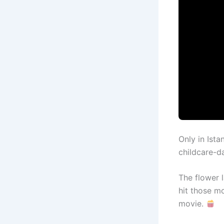
Only in Ista
childcare-d
The flower l
hit those mo
movie.