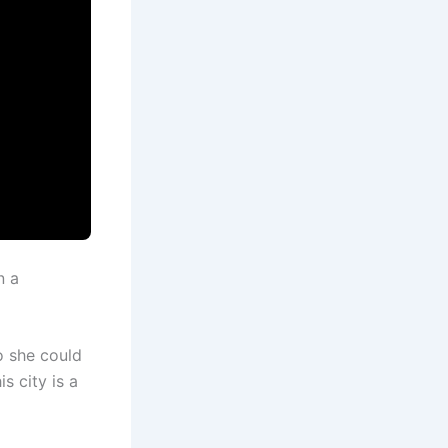
n a
o she could
s city is a