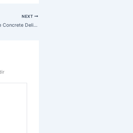
NEXT
UDR 0018 Remote Concrete Delivery
dir