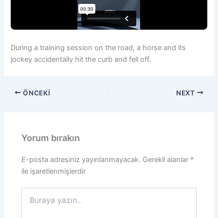
During a training session on the road, a horse and its
jockey accidentally hit the curb and fell off.
ÖNCEKI
NEXT
Yorum bırakın
E-posta adresiniz yayınlanmayacak.
Gerekli alanlar
*
ile işaretlenmişlerdir
Buraya
yazın..