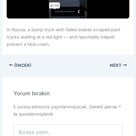
In Russia, a dump truck with failed brakes scraped past
trucks waiting at a red light — and reportedly helped
prevent a fatal crash.
ÖNCEKI
NEXT
Yorum bırakın
E-posta adresiniz yayınlanmayacak.
Gerekli alanlar
*
ile işaretlenmişlerdir
Buraya
yazın..