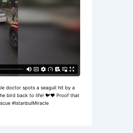
e doctor spots a seagull hit by a
e bird back to life! 🐦❤️ Proof that
scue #IstanbulMiracle