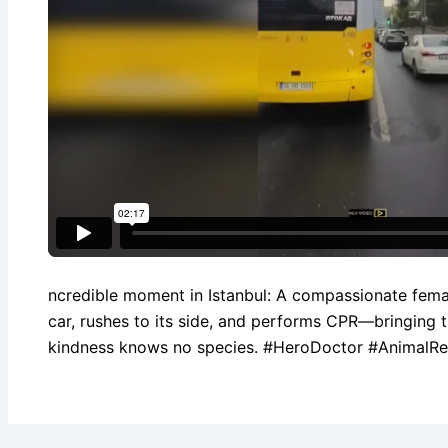
ncredible moment in Istanbul: A compassionate femal
car, rushes to its side, and performs CPR—bringing th
kindness knows no species. #HeroDoctor #AnimalRe