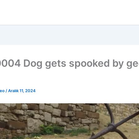
004 Dog gets spooked by g
deo
/
Aralık 11, 2024