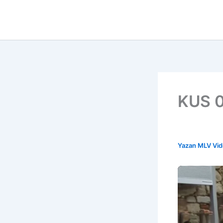
İçeriğe
atla
KUS 0
Yazan
MLV Vi