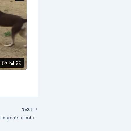
NEXT
ANM 0107 Mountain goats climbing up steep hills