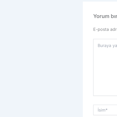
Yorum bı
E-posta adr
Buraya
yazın..
İsim*