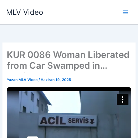
İçeriğe
MLV Video
atla
KUR 0086 Woman Liberated
from Car Swamped in
Raging River
Yazan
MLV Video
/
Haziran 19, 2025