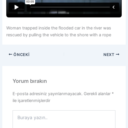
Woman trapped inside the flooded car in the river was
rescued by pulling the vehicle to the shore with a rope
ÖNCEKI
NEXT
Yorum bırakın
E-posta adresiniz yayınlanmayacak.
Gerekli alanlar
*
ile işaretlenmişlerdir
Buraya
yazın..