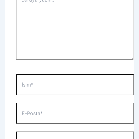
yazın..
İsim*
E-
Posta*
Web