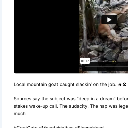
Local mountain goat caught slackin’ on the job. 🐐🚫
Sources say the subject was “deep in a dream” befor
stakes wake-up call. The audacity! The nap was leg
much.
#GoatGate #MountainVibes #SleepyHead