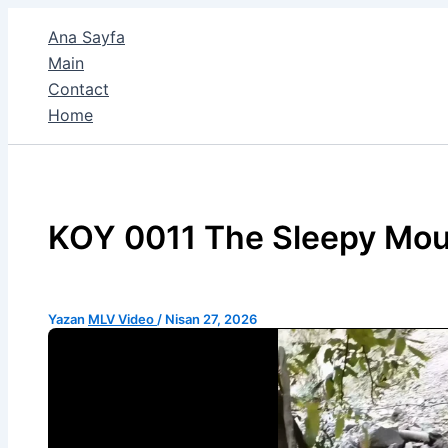
İçeriğe
Ana Sayfa
atla
Main
Contact
Home
KOY 0011 The Sleepy Mou
Yazan
MLV Video
/
Nisan 27, 2026