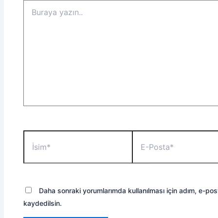
Buraya
yazın..
İsim*
E-
Posta*
Daha sonraki yorumlarımda kullanılması için adım, e-pos
kaydedilsin.