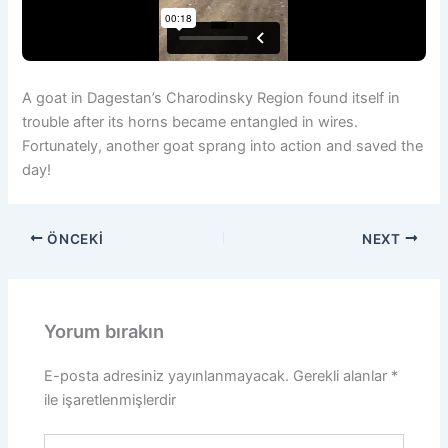
A goat in Dagestan’s Charodinsky Region found itself in
trouble after its horns became entangled in wires.
Fortunately, another goat sprang into action and saved the
day!
ÖNCEKI
NEXT
Yorum bırakın
E-posta adresiniz yayınlanmayacak.
Gerekli alanlar
*
ile işaretlenmişlerdir
Buraya