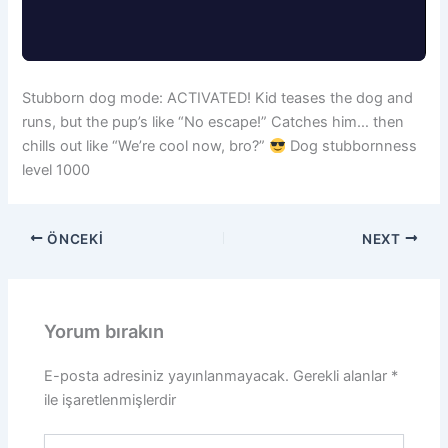
Stubborn dog mode: ACTIVATED! Kid teases the dog and
runs, but the pup’s like “No escape!” Catches him… then
chills out like “We’re cool now, bro?”
Dog stubbornness
level 1000
ÖNCEKI
NEXT
Yorum bırakın
E-posta adresiniz yayınlanmayacak.
Gerekli alanlar
*
ile işaretlenmişlerdir
Buraya