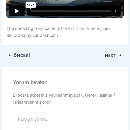
The speeding tram came off the rails, with no injuries.
Recorded by car dashcam
ÖNCEKI
NEXT
Yorum bırakın
E-posta adresiniz yayınlanmayacak.
Gerekli alanlar
*
ile işaretlenmişlerdir
Buraya
yazın..