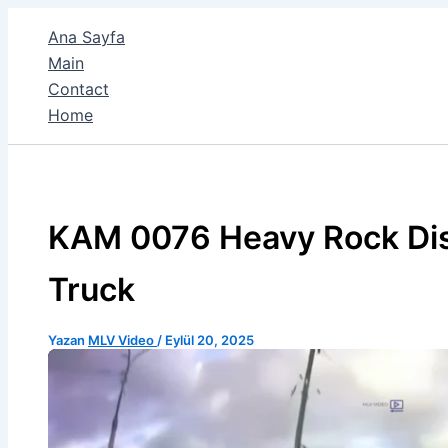
İçeriğe
Ana Sayfa
atla
Main
Contact
Home
KAM 0076 Heavy Rock Di
Truck
Yazan
MLV Video
/
Eylül 20, 2025