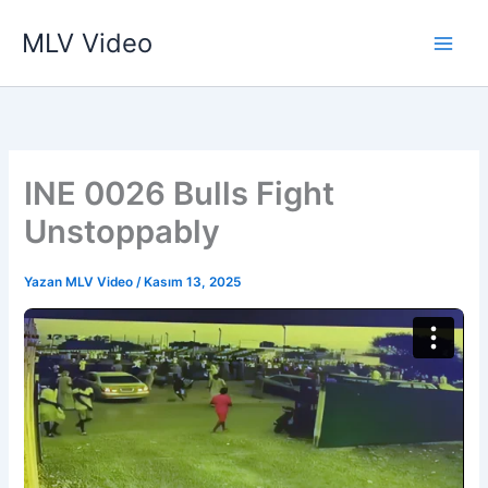
İçeriğe
MLV Video
atla
INE 0026 Bulls Fight
Unstoppably
Yazan
MLV Video
/
Kasım 13, 2025