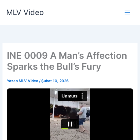
İçeriğe
MLV Video
atla
INE 0009 A Man’s Affection
Sparks the Bull’s Fury
Yazan
MLV Video
/
Şubat 10, 2026