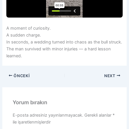
A moment of curiosity.
A sudden charge.
In seconds, a wedding turned into chaos as the bull struck.
The man survived with minor injuries — a hard lesson
learned.
ÖNCEKI
NEXT
Yorum bırakın
E-posta adresiniz yayınlanmayacak.
Gerekli alanlar
*
ile işaretlenmişlerdir