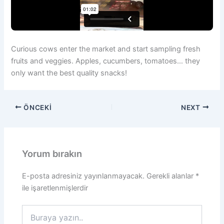
Curious cows enter the market and start sampling fresh
fruits and veggies. Apples, cucumbers, tomatoes… they
only want the best quality snacks!
ÖNCEKI
NEXT
Yorum bırakın
E-posta adresiniz yayınlanmayacak.
Gerekli alanlar
*
ile işaretlenmişlerdir
Buraya
yazın..