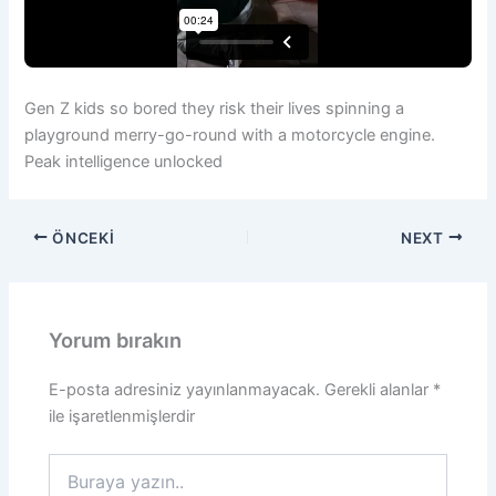
Gen Z kids so bored they risk their lives spinning a
playground merry-go-round with a motorcycle engine.
Peak intelligence unlocked
ÖNCEKI
NEXT
Yorum bırakın
E-posta adresiniz yayınlanmayacak.
Gerekli alanlar
*
ile işaretlenmişlerdir
Buraya
yazın..