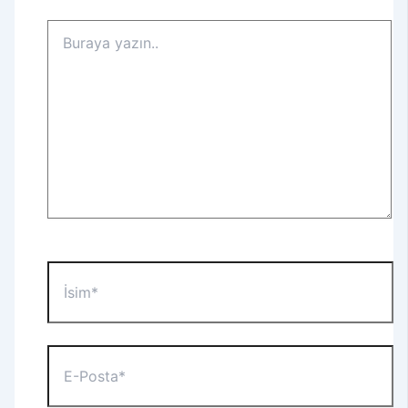
Buraya
yazın..
İsim*
E-
Posta*