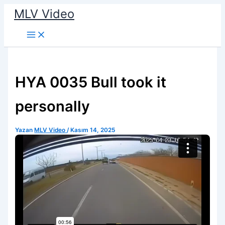
İçeriğe
MLV Video
atla
HYA 0035 Bull took it
personally
Yazan
MLV Video
/
Kasım 14, 2025