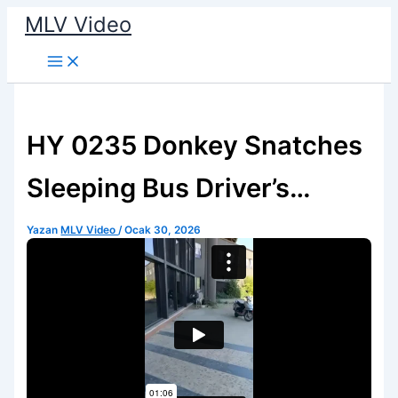
İçeriğe
MLV Video
atla
HY 0235 Donkey Snatches
Sleeping Bus Driver’s
Belongings
Yazan
MLV Video
/
Ocak 30, 2026