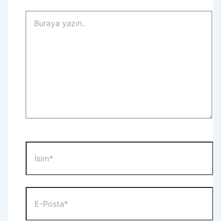
Buraya
yazın..
İsim*
E-
Posta*